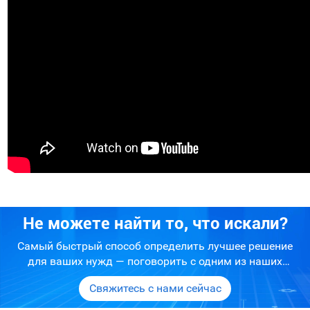
Не можете найти то, что искали?
Самый быстрый способ определить лучшее решение
для ваших нужд — поговорить с одним из наших
экспертов. Мы сможем быстро сузить ваши варианты и
Свяжитесь с нами сейчас
предоставить вам объективный совет о том, что лучше
для вас.